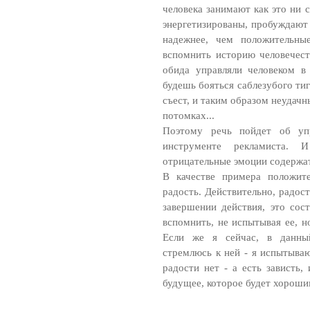
человека занимают как это ни 
энергетизированы, пробуждают
надежнее, чем положительны
вспомнить историю человечеств
обида управляли человеком в
будешь бояться саблезубого ти
съест, и таким образом неудач
потомках...
Поэтому речь пойдет об уп
инструменте рекламиста. 
отрицательные эмоции содержат
В качестве примера положите
радость. Действительно, радос
завершении действия, это сос
вспомнить, не испытывая ее, н
Если же я сейчас, в данны
стремлюсь к ней - я испытываю
радости нет - а есть зависть,
будущее, которое будет хороши