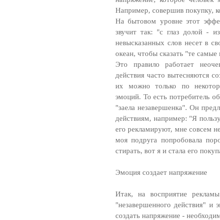
Например, совершив покупку, к
На бытовом уровне этот эффе
звучит так: "с глаз долой - и
невысказанных слов несет в с
океан, чтобы сказать "те самые 
Это правило работает неоче
действия часто вытесняются со
их можно только по некотор
эмоций. То есть потребитель об
"заела незавершенка". Он пред
действиям, например: "Я польз
его рекламируют, мне совсем не
моя подруга попробовала пор
стирать, вот я и стала его покупа
Эмоция создает напряжение
Итак, на восприятие реклам
"незавершенного действия" и 
создать напряжение - необходи