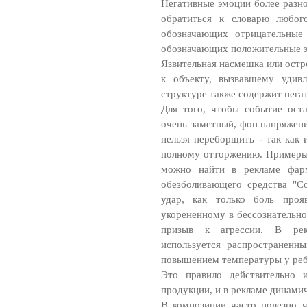
Негативные эмоции более разно
обратиться к словарю любог
обозначающих отрицательные
обозначающих положительные 
Язвительная насмешка или остр
к объекту, вызвавшему удивл
структуре также содержит нега
Для того, чтобы событие оста
очень заметный, фон напряжени
нельзя переборщить - так как 
полному отторжению. Примеры 
можно найти в рекламе фарм
обезболивающего средства "С
удар, как только боль проя
укорененному в бессознательно
призыв к агрессии. В рек
используется распространенн
повышением температуры у реб
Это правило действительно 
продукции, и в рекламе динамич
В композиции часто полезно ч