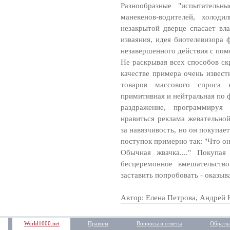
Разнообразные "испытатель
манекенов-водителей, холоди
незакрытой дверце спасает вл
изваяния, идея биотелевизора 
незавершенного действия с по
Не раскрывая всех способов ск
качестве примера очень извест
товаров массового спроса
примитивная и нейтральная по 
раздражение, программиру
нравиться реклама жевательной
за навязчивость, но он покупает
поступок примерно так: "Что он
Обычная жвачка...." Покупа
бесцеремонное вмешательств
заставить попробовать - оказыв
Автор: Елена Петрова, Андрей 
World1000.net
Правила
Вопросы и ответы
Обратна