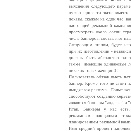
выяснения следующего параме
нужно провести эксперимент.
показы, скажем на один час, в
настоящей рекламной кампании
просмотреть около сотни стр
числа баннеров, составляют на
Следующим этапом, будет изго
при их изготовлении - независ
должны быть абсолютно одно
гамме, имеющие одинаковые л
никаких голых женщин!!!
Пользователь обязан иметь чет
баннер. Кроме того не стоит з
имиджевая реклама . Голые же
способствуют созданию серье
являются баннеры "яндекса" и "
Итак. Баннеры у нас есть.
рекламным площадкам тоже
планированием рекламной камп
Имя средний процент заполне