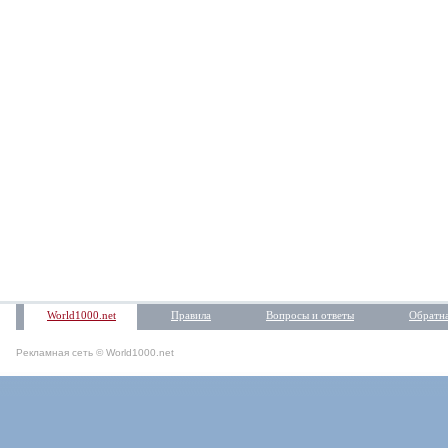
World1000.net
Правила
Вопросы и ответы
Обратна
Рекламная сеть © World1000.net