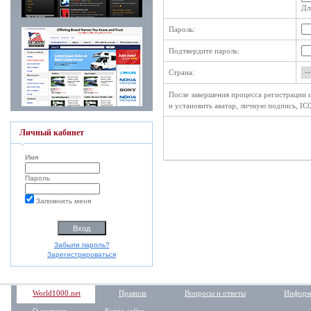
Дл
Пароль:
Подтвердите пароль:
Страна:
После завершения процесса регистрации и
и установить аватар, личную подпись, IC
Личный кабинет
Имя
Пароль
Запомнить меня
Забыли пароль?
Зарегистрироваться
World1000.net
Правила
Вопросы и ответы
Информ