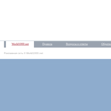
World1000.net
Правила
Вопросы и ответы
Обратна
Рекламная сеть © World1000.net