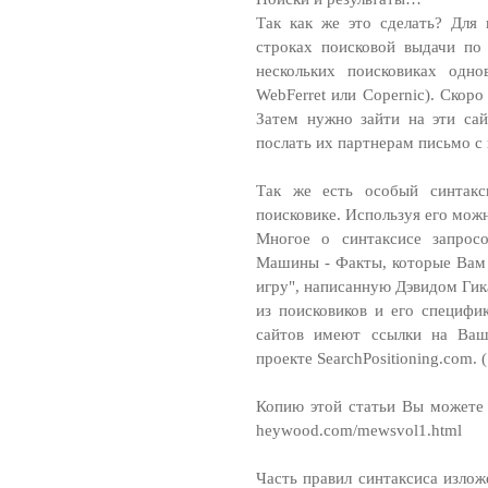
Так как же это сделать? Для 
строках поисковой выдачи по
нескольких поисковиках одно
WebFerret или Copernic). Скор
Затем нужно зайти на эти сай
послать их партнерам письмо с
Так же есть особый синтакс
поисковике. Используя его можн
Многое о синтаксисе запрос
Машины - Факты, которые Вам 
игру", написанную Дэвидом Ги
из поисковиков и его специфи
сайтов имеют ссылки на Ваш 
проекте SearchPositioning.com. (
Копию этой статьи Вы можете 
heywood.com/mewsvol1.html
Часть правил синтаксиса изло