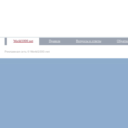
World1000.net
Правила
Вопросы и ответы
Обратна
Рекламная сеть © World1000.net