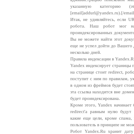
указанную категорию 
[email]
addurl@yandex.ru
).[/email
Итак, не удивляйтесь, если U
робота. Наш робот мог 
проиндексированных документов
Вы не можете найти этот доку
еще не успел дойти до Вашего 
несколько дней.
Правила индексации в Yandex.R
Yandex индексирует страницы п
на странице стоит redirect, ро
поступит с ним по правилам, у
в одном из фреймов будет стоят
эта ссылка находится вне доме
будет проиндексирована.
Кроме этого, Yandex начинает 
redirect'а равным нулю будут
какие еще цели, кроме спама,
пользователь в принципе не мож
Робот Yandex.Ru хранит дату