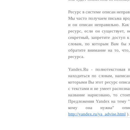
Ресурс в системе описан неправ
Мы часто получаем письма врод
и он описан неправильно. Как
ресурс, если он существует, 
секретный, запретите доступ к
словам, по которым Вам бы х
обратите внимание на то, что
ресурса.
Yandex.Ru - полнотекстовая 
находиться по словам, написа
которыми Вы этот ресурс описа
с текстами и не умеет распозн
название нарисовано, то стои
Предложения Yandex на тему "
кому она нужна" опис
http://yandex.ru/ya_advise.html
).