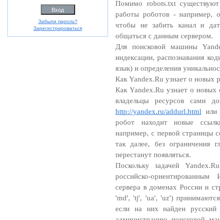
Помимо robots.txt существую
работы роботов - например, о
Забыли пароль?
чтобы не забить канал и дат
Зарегистрироваться
общаться с данным сервером.
Для поисковой машины Yande
индексации, распознавания код
язык) и определения уникально
Как Yandex.Ru узнает о новых 
Как Yandex.Ru узнает о новых 
владельцы ресурсов сами д
http://yandex.ru/addurl.html
или 
робот находит новые ссылк
например, с первой страницы с
так далее, без ограничения 
перестанут появляться.
Поскольку задачей Yandex.Ru
российско-ориентированным 
сервера в доменах России и стран С
'md', 'tj', 'ua', 'uz') принима
если на них найден русский 
администрацию поисковой ма