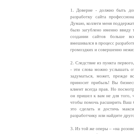
1. Доверие - должно быть до
разработку сайта профессион
Думаю, коллеги меня поддержат
было загублено именно ввиду т
создании сайтов больше все
вмешивался в процесс разработ
громоздких и совершенно нежи
2. Следствие из пункта первого
- эти слова можно услышать от
задуматься, может, прежде в
приносит прибыль! Вы бизнесм
клиент всегда прав. Но посмот
он пришел к вам не для того, 
чтобы помочь расширить Ваш би
это сделать и достичь макси
разработчику или найдите друго
3. Из той же оперы – «на розо