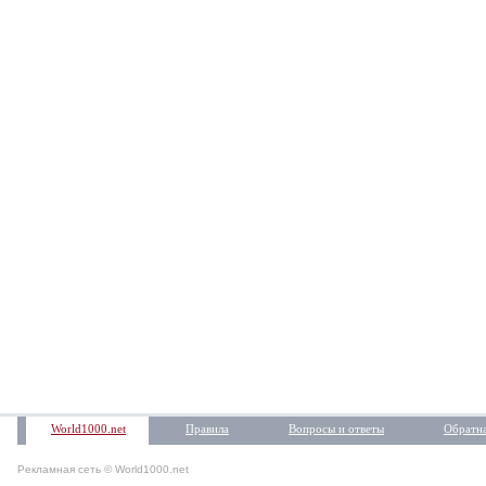
World1000.net
Правила
Вопросы и ответы
Обратна
Рекламная сеть © World1000.net