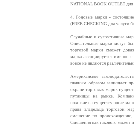
NATIONAL BOOK OUTLET для ф
4. Родовые марки - состоящи
(FREE CHECKING для услуги бес
Случайные и суггестивные мар
Описательные марки могут быт
торговой марки сможет доказ
марка ассоциируется именно с
вовсе не являются различитель
Американское законодательст
главным образом защищает пра
охране торговых марок существ
путаницы на рынке. Компан
похожие на существующие марк
права владельца торговой ма
смешение по происхождению, 
Смешения как такового может и