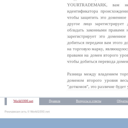
YOURTRADEMARK, вам не о
идентификатора происхожд
чтобы защитить это доменное 
другое лицо зарегистрирует 
обладать законными правам
зарегистрирует это доменно
добиться передачи вам этого д
на торговую марку, являющуюс
правами на домен второго уров
чтобы добиться перевода домен
Разница между владением тор
доменом второго уровня весь
"доткомов", это различие будет 
World1000.net
Правила
Вопросы и ответы
Обратна
Рекламная сеть © World1000.net