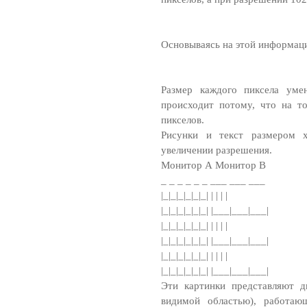
Основываясь на этой информац
Размер каждого пиксела уме
происходит потому, что на т
пикселов.
Рисунки и текст размером 
увеличении разрешения.
Монитор А Монитор B
_ _ _ _ _ _ ___ ___ ___
|_|_|_|_|_|_| | | | |
|_|_|_|_|_|_| |___|___|___|
|_|_|_|_|_|_| | | | |
|_|_|_|_|_|_| |___|___|___|
|_|_|_|_|_|_| | | | |
|_|_|_|_|_|_| |___|___|___|
Эти картинки представляют д
видимой областью), работа