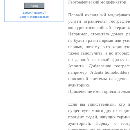
Географический модификатор
Забыли пароль?
Первый очевидный модификато
Зарегистрироваться
услуги ограничены географич
конкурентоспособный термин
Например, строитель домов, р
не будет тратить время или уси
первых, потому, что хорошу
тяжко заполучить, а во вторы
по данной ключевой фразе, н
Атланты. Добавление географ
например "Atlanta homebuilders"
поисковой системы наведение
аудиторию.
Применение имен прилагательн
Если вы единственный, кто 
существует много других видов
процент людей, ищущих термин 
аудиторией. Наряду с геог
описывающих прилагательных о