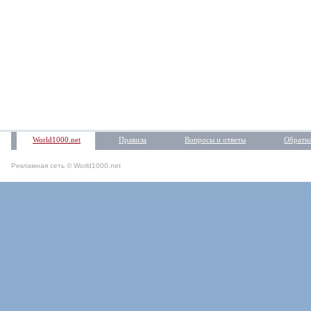
World1000.net
Правила
Вопросы и ответы
Обратна
Рекламная сеть © World1000.net