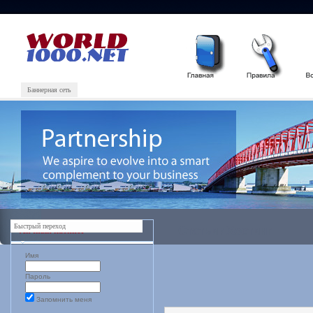
Баннерная сеть
Быстрый переход
Статьи
Хостинг
Личный кабинет
/
Имя
Пароль
Запомнить меня