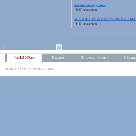
Хостинг по-крупному
(6687 просмотров)
ХОСТИНГ UNIX ИЛИ WINDOWS? В
(6413 просмотров)
World1000.net
Правила
Вопросы и ответы
Обратна
Рекламная сеть © World1000.net