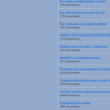
Как найти лучший платный хостинг?
(6410 просмотров)
Как убрать баннер на агаве (h11.ru)
(7224 просмотров)
Как уменьшить исходящий траффик?
(7027 просмотров)
ОБЗОР САЙТОВ-КАТАЛОГИЗАТОРО
(7449 просмотров)
Низкие цены на хостинг + арифметика
(6751 просмотров)
МиниFAQ по доменным именам
(6701 просмотров)
Полезные советы начинающим реселле
(6532 просмотров)
С какими проблемами можно столкнуть
(6342 просмотров)
Сколько дискового пространства необх
(6846 просмотров)
Страшный зверь трафик
(6981 просмотров)