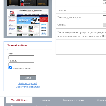
Дл
Пароль:
Подтвердите пароль:
Страна:
После завершения процесса регистрации и
и установить аватар, личную подпись, IC
Личный кабинет
Имя
Пароль
Запомнить меня
Забыли пароль?
Зарегистрироваться
World1000.net
Правила
Вопросы и ответы
Информ