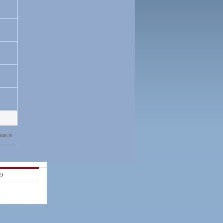
азделе
79