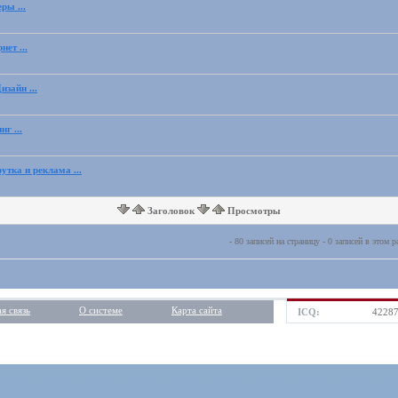
ры ...
нет ...
изайн ...
нг ...
утка и реклама ...
Заголовок
Просмотры
- 80 записей на страницу - 0 записей в этом р
я связь
О системе
Карта сайта
ICQ:
4228