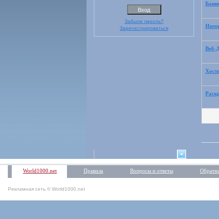
Банне
Забыли пароль?
Интер
Зарегистрироваться
Веб-Д
Хости
Раскр
World1000.net
Правила
Вопросы и ответы
Обратна
Рекламная сеть © World1000.net