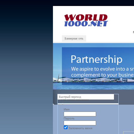
Баннерная сеть
Быстрый переход
С
Личный кабинет
Имя
Пароль
Запомнить меня