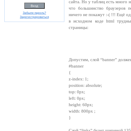
сайта. Но у таблиц есть много 
что большинство браузеров п
Забыли пароль?
ничего не покажут :-( !!! Ещё о
Зарегистрироваться
в исходном коде html трудны
страницы:
Допустим, слой “banner” должен
#banner
{
z-index: 1;
position: absolute;
top: 0px;
left: 0px;
height: 60px;
width: 800px ;
}
Слой “links” будет шириной 135p