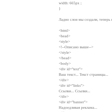
width: 665px ;
}
Ладно слои мы создали, теперь 
<html>
<head>
<style>
<!--Описано выше-->
</style>
</head>
<body>
<div id="text">
Ваш текст... Текст страницы...
</div>
<div id="links">
Ссылки... Ссылки...
</div>
<div id="banner">
Надоедливая реклама...