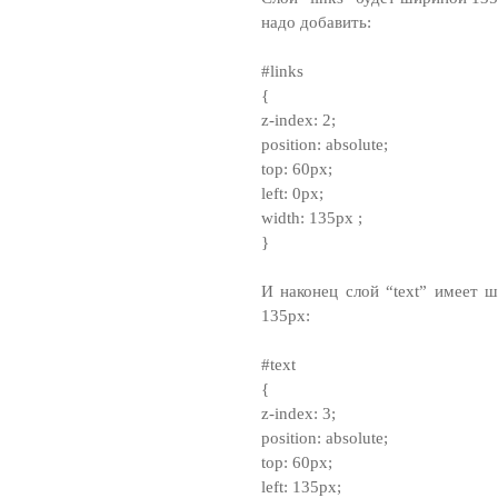
надо добавить:
#links
{
z-index: 2;
position: absolute;
top: 60px;
left: 0px;
width: 135px ;
}
И наконец слой “text” имеет 
135px:
#text
{
z-index: 3;
position: absolute;
top: 60px;
left: 135px;