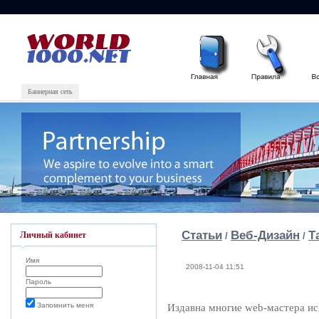
Баннерная сеть
Статьи
Веб-Дизайн
Т
Личный кабинет
/
/
Имя
2008-11-04 11:51
Пароль
Запомнить меня
Издавна многие web-мастера ис