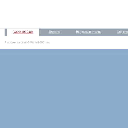
World1000.net
Правила
Вопросы и ответы
Обратна
Рекламная сеть © World1000.net